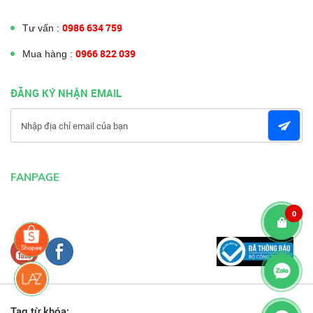
0986 634 759
Tư vấn :
0966 822 039
Mua hàng :
ĐĂNG KÝ NHẬN EMAIL
FANPAGE
0
Tag từ khóa: