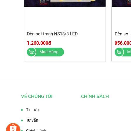
Đèn soi tranh NS18/3 LED
Đèn soi
1.260.000đ
956.00
Mua Hàng
M
VỀ CHÚNG TÔI
CHÍNH SÁCH
Tin tức
Tư vấn
Chính sách