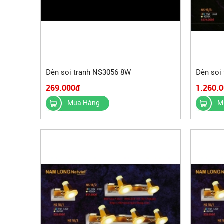
Đèn soi tranh NS3056 8W
Đèn soi
269.000đ
1.260.
Mua Hàng
M