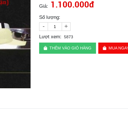
1.100.000đ
Giá:
Số lượng:
-
+
Lượt xem:
5873
THÊM VÀO GIỎ HÀNG
MUA NGA