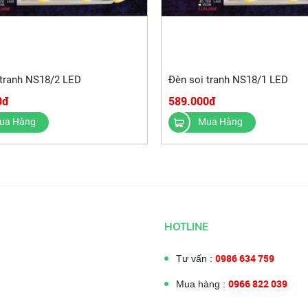
 tranh NS18/2 LED
Đèn soi tranh NS18/1 LED
0đ
589.000đ
ua Hàng
Mua Hàng
HOTLINE
0986 634 759
Tư vấn :
0966 822 039
Mua hàng :