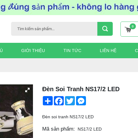
0
Ủ
GIỚI THIỆU
TIN TỨC
LIÊN HỆ
C
Đèn Soi Tranh NS17/2 LED
Share
Facebook
Twitter
Messenger
Đèn soi tranh NS17/2 LED
Mã sản phẩm:
NS17/2 LED