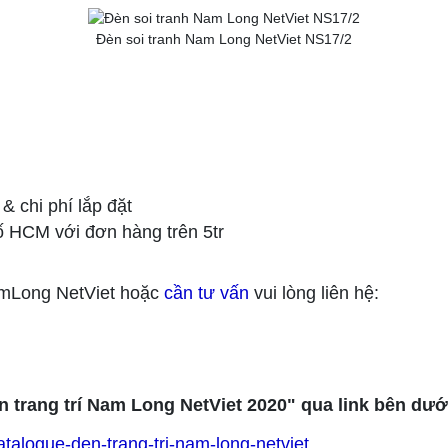
Đèn soi tranh Nam Long NetViet NS17/2
 chi phí lắp đặt
ố HCM với đơn hàng trên 5tr
amLong NetViet hoặc
cần tư vấn
vui lòng liên hệ:
n trang trí Nam Long NetViet 2020" qua link bên dướ
talogue-den-trang-tri-nam-long-netviet