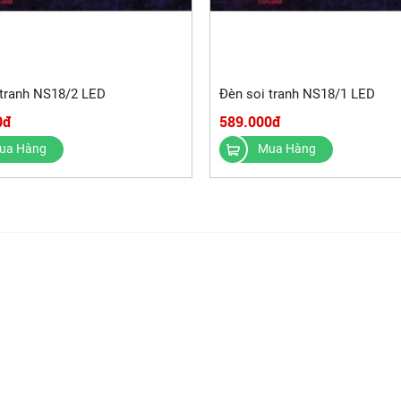
 tranh NS18/2 LED
Đèn soi tranh NS18/1 LED
0đ
589.000đ
ua Hàng
Mua Hàng
HOTLINE
0986 634 759
Tư vấn :
0966 822 039
Mua hàng :