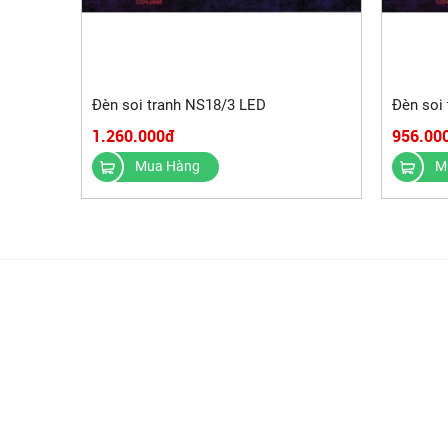
Đèn soi tranh NS18/3 LED
Đèn soi
1.260.000đ
956.00
Mua Hàng
M
VỀ CHÚNG TÔI
CHÍNH SÁCH
Tin tức
Tư vấn
Chính sách