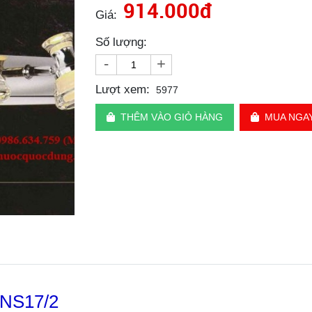
914.000đ
Giá:
Số lượng:
-
+
Lượt xem:
5977
THÊM VÀO GIỎ HÀNG
MUA NGA
 NS17/2